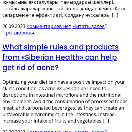
жұмысының аяқталулары, тамырдардың шегулері,
гнойлы жаралар және тойған жағдайдан кейін «Көк»
сапармен өте еффективті. Қолдану нұсқалары: […]
26.09.2023
Комментариев нет
Читать далее
Про здоровье
What simple rules and products
from «Siberian Health» can help
get rid of acne?
Optimizing your diet can have a positive impact on your
skin’s condition, as acne issues can be linked to
disruptions in intestinal microflora and the nutritional
environment. Avoid the consumption of processed foods,
meat, and carbonated beverages, as they can create an
unfavorable environment in the intestines. Instead,
increase your intake of fruits and vegetables […]
22.09.2023
Комментариев нет
Читать далее