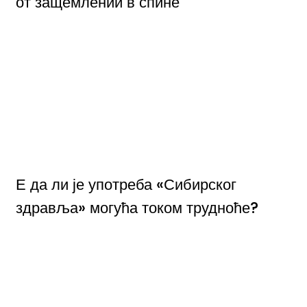
от защемлений в спине
Е да ли је употреба «Сибирског
здравља» могућа током трудноће?