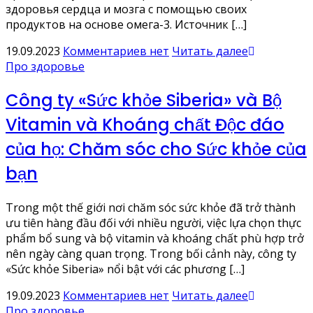
здоровья сердца и мозга с помощью своих
продуктов на основе омега-3. Источник […]
19.09.2023
Комментариев нет
Читать далее
Про здоровье
Công ty «Sức khỏe Siberia» và Bộ
Vitamin và Khoáng chất Độc đáo
của họ: Chăm sóc cho Sức khỏe của
bạn
Trong một thế giới nơi chăm sóc sức khỏe đã trở thành
ưu tiên hàng đầu đối với nhiều người, việc lựa chọn thực
phẩm bổ sung và bộ vitamin và khoáng chất phù hợp trở
nên ngày càng quan trọng. Trong bối cảnh này, công ty
«Sức khỏe Siberia» nổi bật với các phương […]
19.09.2023
Комментариев нет
Читать далее
Про здоровье