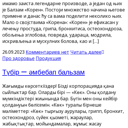
имамо заиста легендарне производе, а један од њих
је Балзам «Корен». Постоји множество начина његове
примене и данас ћу са вама поделити неколико њих.
Мало о својствима «Корена»: «Корен» је ефикасан у
лечењу простуда, грипа, бронхитиса, остеохондроза,
обољења зглобова, повреда, удараца, модрила,
искривљења и мускулних болова, као и […]
26.09.2023
Комментариев нет
Читать далее
Про здоровье
Продукция
Түбір — әмбебап бальзам
Жағымды көрсеткіңіздер! Біздің корпорацияда қана
сыйлыктар бар. Олардың бірі — «Көк». Оны қолдану
мүмкіндіктері жиынында бар. Бүгін мен оның кейбір
қолдануын бөлісемін. «Көк» туралы бірнеше
мәліметтер: «Көк» тырғызу аурулары, грипп, бронхит,
остеохондроз, сүйек қызметі, жараулар,
жабықтықтар, мойындамалар, жұмыс жасау