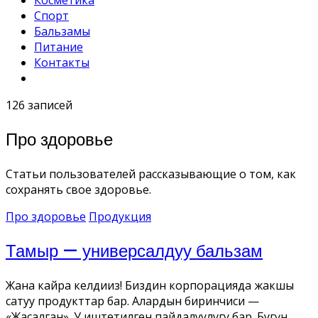
Косметика
Спорт
Бальзамы
Питание
Контакты
126 записей
Про здоровье
Статьи пользователей рассказывающие о том, как
сохранять свое здоровье.
Про здоровье
Продукция
Тамыр — универсалдуу бальзам
Жана кайра келдиңиз! Биздин корпорацияда жакшы
сатуу продукттар бар. Алардын биринчиси —
«Жасалган». У иштетилген пайдалуулугу бар. Бугүн