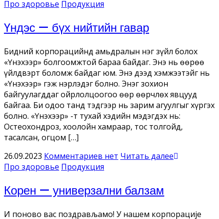
Про здоровье
Продукция
Үндэс — бүх нийтийн гавар
Бидний корпорацийнд амьдралын нэг зүйл болох
«Үнэхээр» болгоомжтой бараа байдаг. Энэ нь өөрөө
үйлдвэрт боломж байдаг юм. Энэ дээд хэмжээтэйг нь
«Үнэхээр» гэж нэрлэдэг болно. Энэг зохион
байгуулагддаг ойрлолцоогоо өөр өөрчлөх явцууд
байгаа. Би одоо танд тэдгээр нь зарим агуулгыг хүргэх
болно. «Үнэхээр» -т тухай хэдийн мэдэгдэх нь:
Остеохондроз, хоолойн хамраар, тос толгойд,
тасалсан, огцом […]
26.09.2023
Комментариев нет
Читать далее
Про здоровье
Продукция
Корен — универзални балзам
И поново вас поздрављамо! У нашем корпорације