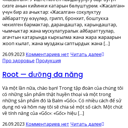
сизге анын кийинки катарын бөлүштүрөм. «Жасалган»
үчүн бир аз ачыктар: «Жасалган» соңкулуктуу
айбараттуу өзүүлөр, грипп, бронхит, боштукка
чекилген бармактар, дарандаштар, карындаштар,
чымчыктар жана мускулатуралык айбараттуулар,
агачтын катарында кыркылма жана жара жараарын
жооп кылат, жана муздакы саптырдык жана […]
26.09.2023
Комментариев нет
Читать далее
Про здоровье
Продукция
Root — dưỡng đa năng
Và một lần nữa, chào bạn! Trong tập đoàn của chúng tôi
có những sản phẩm thật huyền thoại và một trong
những sản phẩm đó là Balm «Gốc». Có nhiều cách để sử
dụng nó và hôm nay tôi sẽ chia sẻ một số cách. Một chút
về tính năng của «Gốc»: «Gốc» hiệu […]
26.09.2023
Комментариев нет
Читать далее