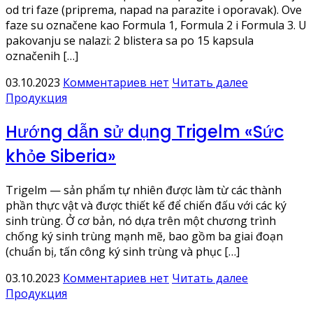
od tri faze (priprema, napad na parazite i oporavak). Ove
faze su označene kao Formula 1, Formula 2 i Formula 3. U
pakovanju se nalazi: 2 blistera sa po 15 kapsula
označenih […]
03.10.2023
Комментариев нет
Читать далее
Продукция
Hướng dẫn sử dụng Trigelm «Sức
khỏe Siberia»
Trigelm — sản phẩm tự nhiên được làm từ các thành
phần thực vật và được thiết kế để chiến đấu với các ký
sinh trùng. Ở cơ bản, nó dựa trên một chương trình
chống ký sinh trùng mạnh mẽ, bao gồm ba giai đoạn
(chuẩn bị, tấn công ký sinh trùng và phục […]
03.10.2023
Комментариев нет
Читать далее
Продукция