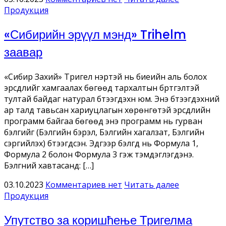
Продукция
«Сибирийн эрүүл мэнд» Trihelm
заавар
«Сибир Захий» Тригел нэртэй нь биеийн аль болох
эрсдлийг хамгаалах бөгөөд тархалтын бүртгэлтэй
тултай байдаг натурал бүтээгдэхүүн юм. Энэ бүтээгдэхүүний
ар талд тавьсан хариуцлагын хөрөнгөтэй эрсдлийн
программ байгаа бөгөөд энэ программ нь гурван
бэлгийг (Бэлгийн бэрэл, Бэлгийн хагалзат, Бэлгийн
сэргийлэх) бүтээгдсэн. Эдгээр бэлгүүд нь Формула 1,
Формула 2 болон Формула 3 гэж тэмдэглэгдэнэ.
Бэлгүүний хавтасанд: […]
03.10.2023
Комментариев нет
Читать далее
Продукция
Упутство за коришћење Тригелма