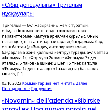
«Сібір денсаулығы» Тригельм
нұсқаулары
Тригельм — бұл жасырғанны жеміс тұратын,
өсімдіктік компоненттерден жасалған және
паразиттермен қамтуға арналған құрылыс. Оның
негізінде қатты антипаразитарлық бағдарлама бар,
ол үш баптан (дайындау, антипаразитарлық
бағдарлама және қалпына келтіру) тұрады. Бұл баптар
«Формула 1», «Формула 2» және «Формула 3» деп
аталады. Упаковка ішінде: 2 шегі 15 түнек капсула
«Формула 1» деп аталады «Тазалықтың бастапқы
мүшесі», […]
03.10.2023
Комментариев нет
Читать далее
Про здоровье
Продукция
«Novomin» dell’azienda «Sibirske
zdravlje»: Una nuova parola nel