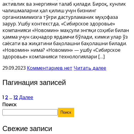
активлик ва энергияни талаб қилади. Бироқ, кунлик
чалишмаларни ҳал қилиш учун бизнинг
организмимизга тўғри дастурламаник муҳофаза
зарур. Ушбу контекстда, «Сибирское здоровье»
компанияси «Новомин» маҳсули энгяқи соҳиби билан
ҳамма учун саҳнадор ярдамчи бўлади, кимки улар ўз
саёсати ва жиҳатини баҳолашни баҳолашни билади.
«Новомин» нима? «Новомин» — ушбу «Сибирское
здоровье» компанияси технологиялари […]
29.09.2023
Комментариев нет
Читать далее
Пагинация записей
1
2
…
12
Далее
Поиск
Поиск
Свежие записи