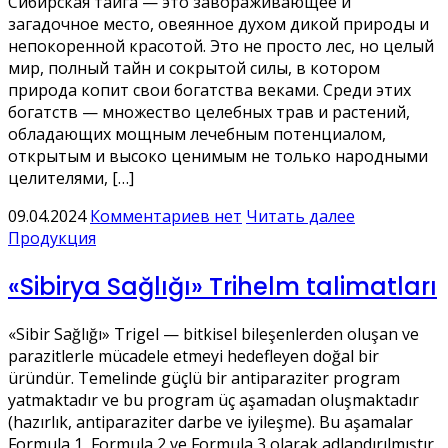
Сибирская тайга — это завораживающее и
загадочное место, овеянное духом дикой природы и
непокоренной красотой. Это не просто лес, но целый
мир, полный тайн и сокрытой силы, в котором
природа копит свои богатства веками. Среди этих
богатств — множество целебных трав и растений,
обладающих мощным лечебным потенциалом,
открытым и высоко ценимым не только народными
целителями, […]
09.04.2024
Комментариев нет
Читать далее
Продукция
«Sibirya Sağlığı» Trihelm talimatları
«Sibir Sağlığı» Trigel — bitkisel bileşenlerden oluşan ve
parazitlerle mücadele etmeyi hedefleyen doğal bir
üründür. Temelinde güçlü bir antiparaziter program
yatmaktadır ve bu program üç aşamadan oluşmaktadır
(hazırlık, antiparaziter darbe ve iyileşme). Bu aşamalar
Formula 1, Formula 2 ve Formula 3 olarak adlandırılmıştır.