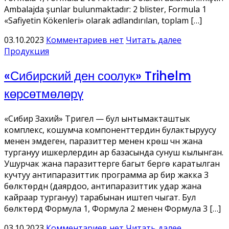
Ambalajda şunlar bulunmaktadır: 2 blister, Formula 1
«Safiyetin Kökenleri» olarak adlandırılan, toplam […]
03.10.2023
Комментариев нет
Читать далее
Продукция
«Сибирский ден соолук» Trihelm
көрсөтмөлөрү
«Сибир Захий» Тригел — бул ынтымакташтык
комплекс, кошумча компоненттердин булактыруусу
менен эмдеген, паразиттер менен күрөшүү үчүн жана
тургануу ишкерлердин ар базасында сунуш кылынган.
Ушурчак жана паразиттерге багыт берүүгө каратылган
кучтуу антипаразиттик программа ар бир жакка 3
бөлүктөрдүн (даярдоо, антипаразиттик удар жана
кайраар тургануу) тарабынан иштеп чыгат. Бул
бөлүктөрдү Формула 1, Формула 2 менен Формула 3 […]
03.10.2023
Комментариев нет
Читать далее