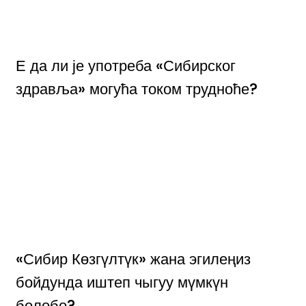
Е да ли је употреба «Сибирског
здравља» могућа током трудноће?
«Сибир Көзгүлтүк» жана эгилеңиз
бойдунда иштеп чыгуу мүмкүн
болобо?