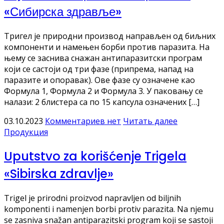
«Сибирска здравље»
Тригел је природни производ направљен од биљних
компоненти и намењен борби против паразита. На
њему се заснива снажан антипаразитски програм
који се састоји од три фазе (припрема, напад на
паразите и опоравак). Ове фазе су означене као
Формула 1, Формула 2 и Формула 3. У паковању се
налази: 2 блистера са по 15 капсула означених […]
03.10.2023
Комментариев нет
Читать далее
Продукция
Uputstvo za korišćenje Trigela
«Sibirska zdravlje»
Trigel je prirodni proizvod napravljen od biljnih
komponenti i namenjen borbi protiv parazita. Na njemu
se zasniva snažan antiparazitski program koji se sastoji