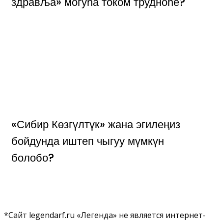
здравља» могућа током трудноће?
«Сибир Көзгүлтүк» жана эгилеңиз
бойдунда иштеп чыгуу мүмкүн
болобо?
*Сайт legendarf.ru «Легенда» не является интернет-