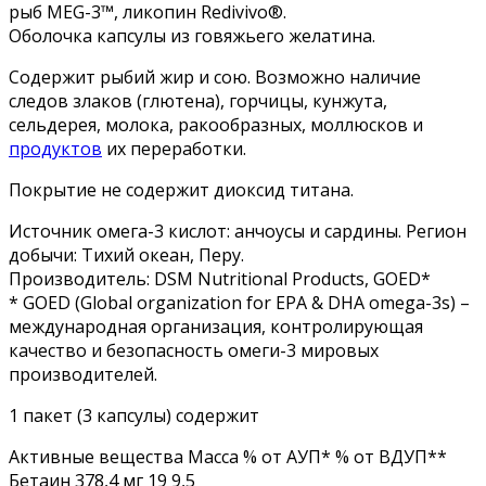
рыб MEG-3™, ликопин Redivivo®.
Оболочка капсулы из говяжьего желатина.
Содержит рыбий жир и сою. Возможно наличие
следов злаков (глютена), горчицы, кунжута,
сельдерея, молока, ракообразных, моллюсков и
продуктов
их переработки.
Покрытие не содержит диоксид титана.
Источник омега-3 кислот: анчоусы и сардины. Регион
добычи: Тихий океан, Перу.
Производитель: DSM Nutritional Products, GOED*
* GOED (Global organization for EPA & DHA omega-3s) –
международная организация, контролирующая
качество и безопасность омеги-3 мировых
производителей.
1 пакет (3 капсулы) содержит
Активные вещества Масса % от АУП* % от ВДУП**
Бетаин 378,4 мг 19 9,5