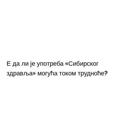
Е да ли је употреба «Сибирског
здравља» могућа током трудноће?