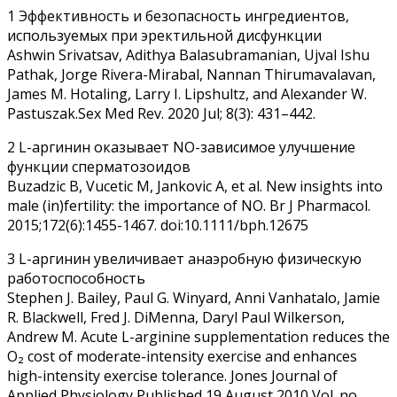
1 Эффективность и безопасность ингредиентов,
используемых при эректильной дисфункции
Ashwin Srivatsav, Adithya Balasubramanian, Ujval Ishu
Pathak, Jorge Rivera-Mirabal, Nannan Thirumavalavan,
James M. Hotaling, Larry I. Lipshultz, and Alexander W.
Pastuszak.Sex Med Rev. 2020 Jul; 8(3): 431–442.
2 L-аргинин оказывает NO-зависимое улучшение
функции сперматозоидов
Buzadzic B, Vucetic M, Jankovic A, et al. New insights into
male (in)fertility: the importance of NO. Br J Pharmacol.
2015;172(6):1455-1467. doi:10.1111/bph.12675
3 L-аргинин увеличивает анаэробную физическую
работоспособность
Stephen J. Bailey, Paul G. Winyard, Anni Vanhatalo, Jamie
R. Blackwell, Fred J. DiMenna, Daryl Paul Wilkerson,
Andrew M. Acute L-arginine supplementation reduces the
O₂ cost of moderate-intensity exercise and enhances
high-intensity exercise tolerance. Jones Journal of
Applied Physiology Published 19 August 2010 Vol. no.