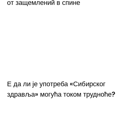
от защемлений в спине
Е да ли је употреба «Сибирског
здравља» могућа током трудноће?