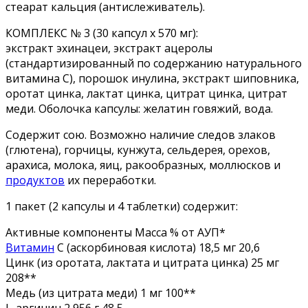
стеарат кальция (антислеживатель).
КОМПЛЕКС № 3 (30 капсул х 570 мг):
экстракт эхинацеи, экстракт ацеролы
(стандартизированный по содержанию натурального
витамина С), порошок инулина, экстракт шиповника,
оротат цинка, лактат цинка, цитрат цинка, цитрат
меди. Оболочка капсулы: желатин говяжий, вода.
Содержит сою. Возможно наличие следов злаков
(глютена), горчицы, кунжута, сельдерея, орехов,
арахиса, молока, яиц, ракообразных, моллюсков и
продуктов
их переработки.
1 пакет (2 капсулы и 4 таблетки) содержит:
Активные компоненты Масса % от АУП*
Витамин
С (аскорбиновая кислота) 18,5 мг 20,6
Цинк (из оротата, лактата и цитрата цинка) 25 мг
208**
Медь (из цитрата меди) 1 мг 100**
L-аргинин 2,956 г 48,5