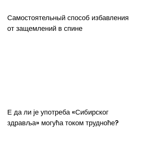
Самостоятельный способ избавления
от защемлений в спине
Е да ли је употреба «Сибирског
здравља» могућа током трудноће?