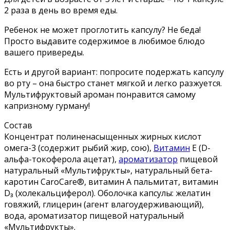
2 раза в день во время еды.
Ребенок не может проглотить капсулу? Не беда!
Просто выдавите содержимое в любимое блюдо
вашего привереды.
Есть и другой вариант: попросите подержать капсулу
во рту – она быстро станет мягкой и легко разжуется.
Мультифруктовый ароман понравится самому
капризному гурману!
Состав
Концентрат полиненасыщенных жирных кислот
омега-3 (содержит рыбий жир, сою),
Витамин
Е (D-
альфа-токоферола ацетат),
ароматизатор
пищевой
натуральный «Мультифрукты», натуральный бета-
каротин CaroCare®, витамин А пальмитат, витамин
D₃ (холекальциферол). Оболочка капсулы: желатин
говяжий, глицерин (агент влагоудерживающий),
вода, ароматизатор пищевой натуральный
«Мультифрукты».