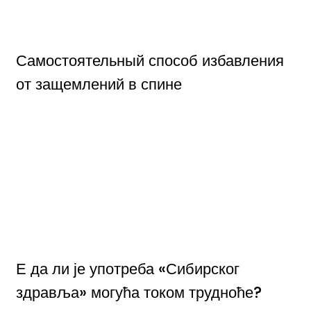
Самостоятельный способ избавления
от защемлений в спине
Е да ли је употреба «Сибирског
здравља» могућа током трудноће?