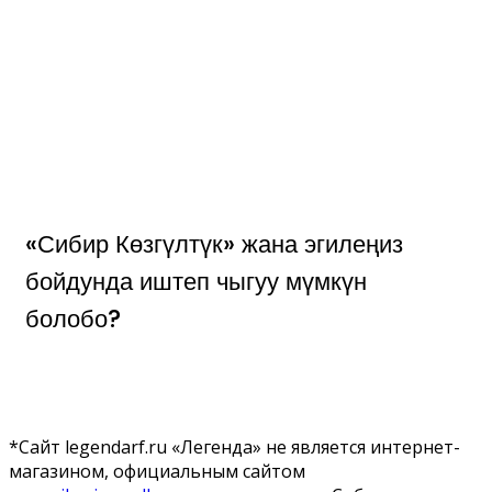
«Сибир Көзгүлтүк» жана эгилеңиз
бойдунда иштеп чыгуу мүмкүн
болобо?
*Сайт legendarf.ru «Легенда» не является интернет-
магазином, официальным сайтом