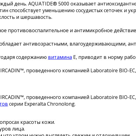
аждый день. AQUATIDE® 5000 оказывает антиоксидантн
тин способствует уменьшению сосудистых сеточек и ук
клость и шершавость.
ое противовоспалительное и антимикробное действие,
, обладает антивозрастными, влагоудерживающими, ан
агодаря содержанию
витамина
Е, приводит в норму рабо
CIRCADIN™, проведенного компанией Laboratoire BIO-EC
CIRCADIN™, проведенного компанией Laboratoire BIO-EC
тов
серии Experalta Chronolong.
вопросах красоты кожи.
уров лица.
ом что утром нужно выглядеть свежим и отдохнувшим.