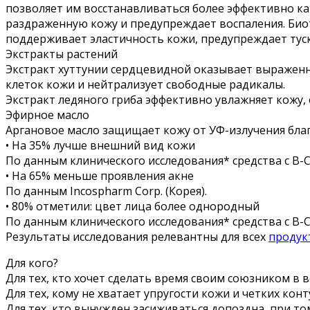
позволяет им восстанавливаться более эффективно к
раздраженную кожу и предупреждает воспаления. Био
поддерживает эластичность кожи, предупреждает тус
Экстракты растений
Экстракт хуттунии сердцевидной оказывает выраженн
клеток кожи и нейтрализует свободные радикалы.
Экстракт ледяного гриба эффективно увлажняет кожу
Эфирное масло
Аргановое масло защищает кожу от УФ-излучения бл
• На 35% лучше внешний вид кожи
По данным клинического исследования* средства с B-
• На 65% меньше проявления акне
По данным Incospharm Corp. (Корея).
• 80% отметили: цвет лица более однородный
По данным клинического исследования* средства с B-
Результаты исследования релевантны для всех
продук
Для кого?
Для тех, кто хочет сделать время своим союзником в 
Для тех, кому не хватает упругости кожи и четких конт
Для тех, кто вынужден засиживаться допоздна, при т