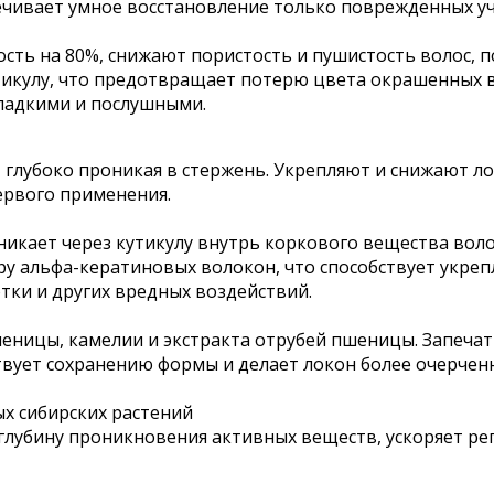
чивает умное восстановление только поврежденных уч
ь на 80%, снижают пористость и пушистость волос, п
тикулу, что предотвращает потерю цвета окрашенных в
гладкими и послушными.
лубоко проникая в стержень. Укрепляют и снижают лом
ервого применения.
икает через кутикулу внутрь коркового вещества вол
 альфа-кератиновых волокон, что способствует укре
тки и других вредных воздействий.
еницы, камелии и экстракта отрубей пшеницы. Запечат
ствует сохранению формы и делает локон более очерче
х сибирских растений
глубину проникновения активных веществ, ускоряет ре