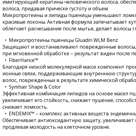
имитирующий кератины человеческого волоса, обеспе
волоса, придавая прическе густоту и объем.
Микропротеины и липиды пшеницы уменьшают ломкост
красивые локоны. Активная формула запечатывает ку
облегчает расчесывание после мытья, делает волосы 
• Микропротеины пшеницы Gluadin WLM Benz
Защищают и восстанавливают поврежденные волосы, г
при мгновенной обработке – результат виден после п
• FiberHance™
Благодаря низкой молекулярной массе компонент прон
ионные связи, поддерживающие внутреннюю структуру
волос, поврежденных в результате химической обрабо
• Symhair Shape & Color
Эффективная комбинация липидов на основе масел пш
увеличивает его стойкость, снижает пушение, способ
снижает ломкость.
• ENDEMIX™ – комплекс активных веществ эндемичны
Обеспечивает антиоксидантную защиту, увеличивает 
продлевая молодость на клеточном уровне.