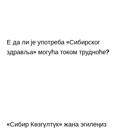
Е да ли је употреба «Сибирског
здравља» могућа током трудноће?
«Сибир Көзгүлтүк» жана эгилеңиз