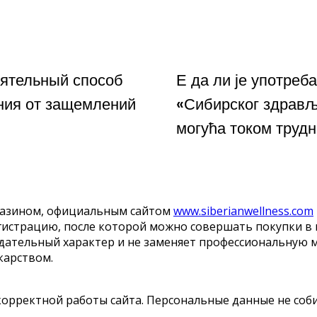
ятельный способ
Е да ли је употреба
ния от защемлений
«Сибирског здрав
могућа током труд
магазином, официальным сайтом
www.siberianwellness.com
егистрацию, после которой можно совершать покупки в
ндательный характер и не заменяет профессиональную 
карством.
корректной работы сайта. Персональные данные не соб