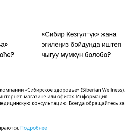
«Сибир Көзгүлтүк» жана
ља»
эгилеңиз бойдунда иштеп
ноће?
чыгуу мүмкүн болобо?
компании «Сибирское здоровье» (Siberian Wellness).
 интернет-магазине или офисах. Информация
медицинскую консультацию. Всегда обращайтесь за
ираются.
Подробнее