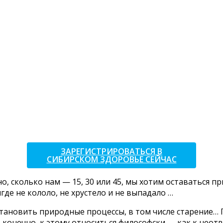
ЗАРЕГИСТРИРОВАТЬСЯ В
СИБИРСКОМ ЗДОРОВЬЕ СЕЙЧАС
о, сколько нам — 15, 30 или 45, мы хотим оставаться п
где не кололо, не хрустело и не выпадало …
становить природные процессы, в том числе старение… Г
 конечно, к этому относиться философски — как к нео