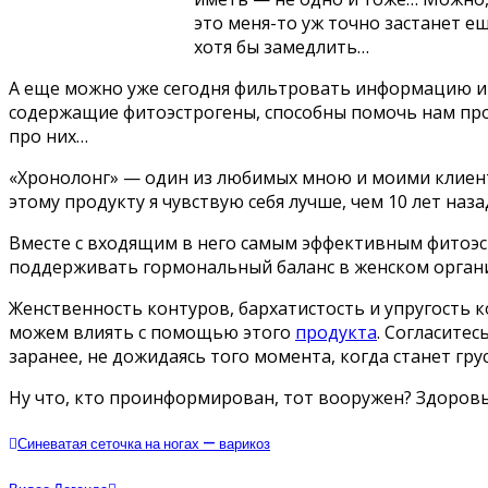
это меня-то уж точно застанет ещ
хотя бы замедлить…
А еще можно уже сегодня фильтровать информацию и в
содержащие фитоэстрогены, способны помочь нам про
про них…
«Хронолонг» — один из любимых мною и моими клиен
этому продукту я чувствую себя лучше, чем 10 лет наза
Вместе с входящим в него самым эффективным фитоэс
поддерживать гормональный баланс в женском орган
Женственность контуров, бархатистость и упругость ко
можем влиять с помощью этого
продукта
. Согласитес
заранее, не дожидаясь того момента, когда станет грус
Ну что, кто проинформирован, тот вооружен? Здоровь
Синеватая сеточка на ногах — варикоз