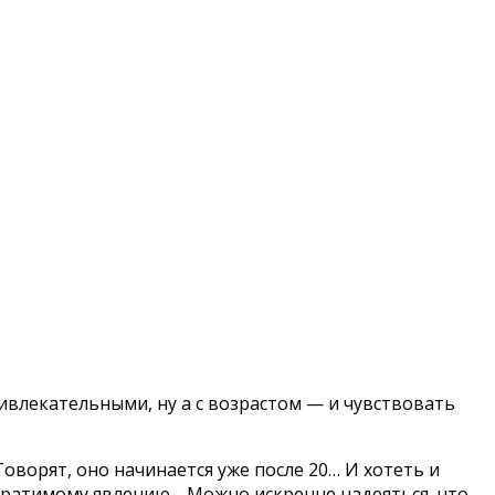
ривлекательными, ну а с возрастом — и чувствовать
оворят, оно начинается уже после 20… И хотеть и
твратимому явлению… Можно искренне надеяться, что