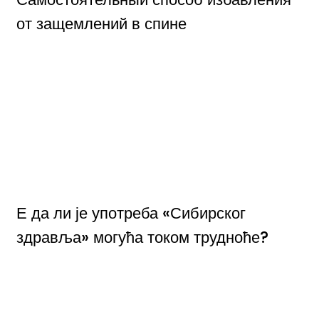
от защемлений в спине
Е да ли је употреба «Сибирског
здравља» могућа током трудноће?