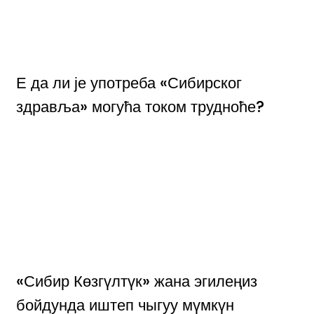
Е да ли је употреба «Сибирског
здравља» могућа током трудноће?
«Сибир Көзгүлтүк» жана эгилеңиз
бойдунда иштеп чыгуу мүмкүн