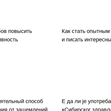
бов повысить
Как стать опытным
ивность
и писать интересны
ятельный способ
Е да ли је употреба
ния от защемлений
«Сибирског здрав