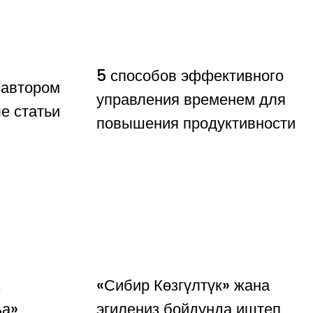
5 способов эффективного
 автором
управления временем для
е статьи
повышения продуктивности
«Сибир Көзгүлтүк» жана
ља»
эгилеңиз бойдунда иштеп