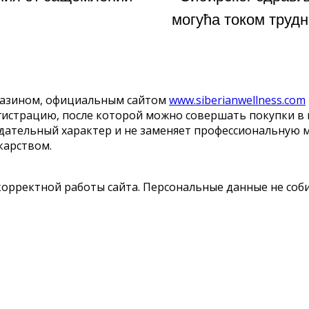
могућа током труд
магазином, официальным сайтом
www.siberianwellness.com
егистрацию, после которой можно совершать покупки в
ндательный характер и не заменяет профессиональную 
карством.
корректной работы сайта. Персональные данные не соб