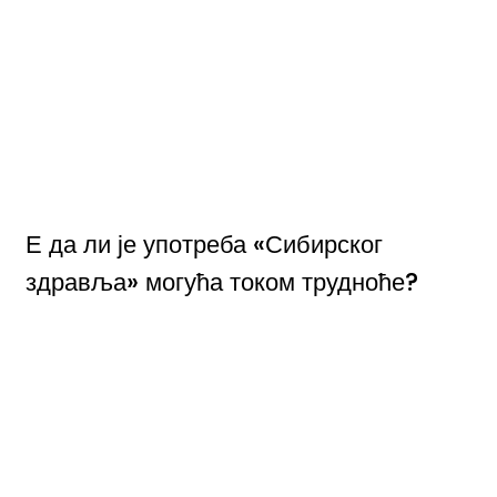
Е да ли је употреба «Сибирског
здравља» могућа током трудноће?