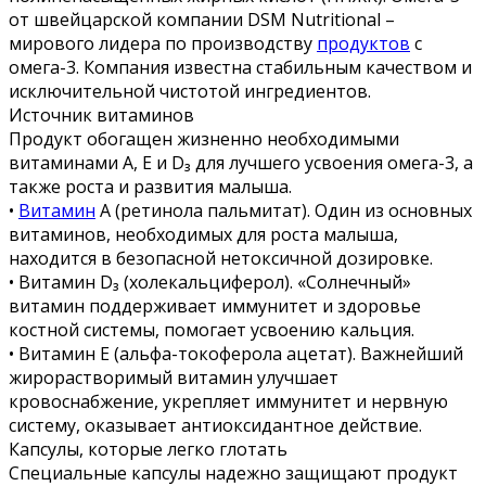
от швейцарской компании DSM Nutritional –
мирового лидера по производству
продуктов
с
омега-3. Компания известна стабильным качеством и
исключительной чистотой ингредиентов.
Источник витаминов
Продукт обогащен жизненно необходимыми
витаминами А, Е и D₃ для лучшего усвоения омега-3, а
также роста и развития малыша.
•
Витамин
А (ретинола пальмитат). Один из основных
витаминов, необходимых для роста малыша,
находится в безопасной нетоксичной дозировке.
• Витамин D₃ (холекальциферол). «Солнечный»
витамин поддерживает иммунитет и здоровье
костной системы, помогает усвоению кальция.
• Витамин Е (альфа-токоферола ацетат). Важнейший
жирорастворимый витамин улучшает
кровоснабжение, укрепляет иммунитет и нервную
систему, оказывает антиоксидантное действие.
Капсулы, которые легко глотать
Специальные капсулы надежно защищают продукт