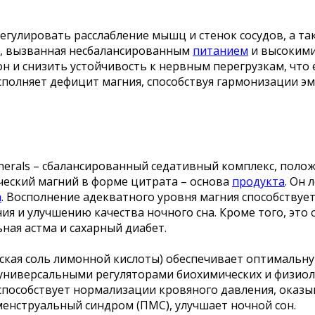
регулировать расслабление мышц и стенок сосудов, а т
а, вызванная несбалансированным
питанием
и высокими
н и снизить устойчивость к нервным перегрузкам, что е
восполняет дефицит магния, способствуя гармонизации 
Minerals – сбалансированный седативный комплекс, п
ческий магний в форме цитрата – основа
продукта
. Он
а
. Восполнение адекватного уровня магния способств
ия и улучшению качества ночного сна. Кроме того, это
ная астма и сахарный диабет.
кая соль лимонной кислоты) обеспечивает оптимальную
ниверсальными регуляторами биохимических и физиолог
способствует нормализации кровяного давления, оказы
енструальный синдром (ПМС), улучшает ночной сон.