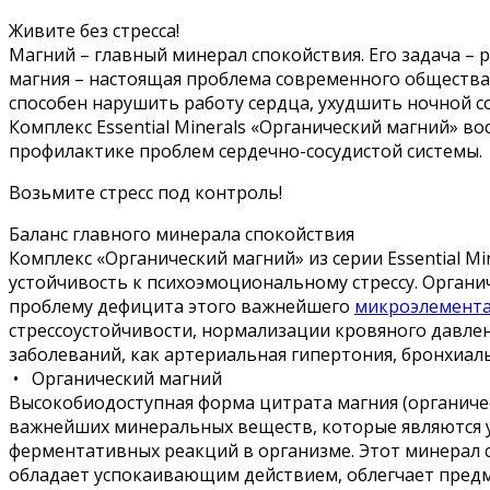
Живите без стресса!
Магний – главный минерал спокойствия. Его задача – 
магния – настоящая проблема современного обществ
способен нарушить работу сердца, ухудшить ночной со
Комплекс Essential Minerals «Органический магний» 
профилактике проблем сердечно-сосудистой системы.
Возьмите стресс под контроль!
Баланс главного минерала спокойствия
Комплекс «Органический магний» из серии Essential 
устойчивость к психоэмоциональному стрессу. Органи
проблему дефицита этого важнейшего
микроэлемент
стрессоустойчивости, нормализации кровяного давлен
заболеваний, как артериальная гипертония, бронхиаль
• Органический магний
Высокобиодоступная форма цитрата магния (органичес
важнейших минеральных веществ, которые являются у
ферментативных реакций в организме. Этот минерал 
обладает успокаивающим действием, облегчает предм