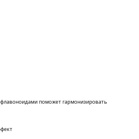
биофлавоноидами поможет гармонизировать
ффект