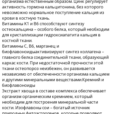
организма естественным образом. Цинк регулирует
активность гормона кальцитонина, без которого
невозможно нормальное поступление кальция из
крови в костную ткань.
Витамины K1 и B6 способствуют синтезу
остеокальцина – особого белка, который необходим
для кристаллизации гидроксиапатита кальция в
костной ткани.
Витамины С, B6, марганец и
биофлавоноидыактивизируют синтез коллагена –
главного белка соединительной ткани, образующей
каркас кости. При недостаточной прочности этой
ткани остеопороз неизбежен, он развивается
независимо от обеспеченности организма кальцием
и другими минеральными веществами.Кремний и
биофлавоноиды
Экстракт хвоща в составе комплекса обеспечивает
организм органическим кремнием, который
необходим для построения минеральной части
кости. Изофлавоны сои – богатый источник
природных фитоэстрогенов, которые позволяют