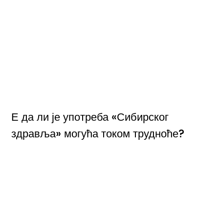
Е да ли је употреба «Сибирског
здравља» могућа током трудноће?