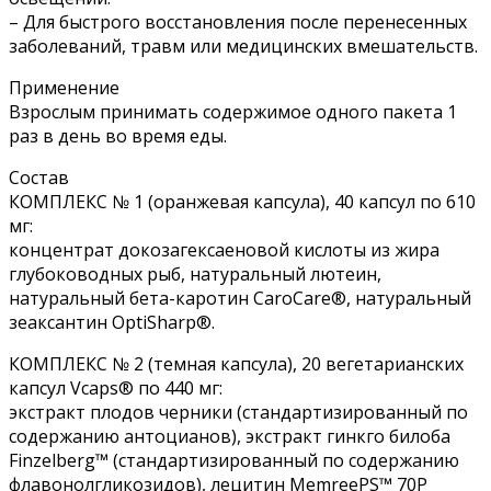
– Для быстрого восстановления после перенесенных
заболеваний, травм или медицинских вмешательств.
Применение
Взрослым принимать содержимое одного пакета 1
раз в день во время еды.
Состав
КОМПЛЕКС № 1 (оранжевая капсула), 40 капсул по 610
мг:
концентрат докозагексаеновой кислоты из жира
глубоководных рыб, натуральный лютеин,
натуральный бета-каротин CaroCare®, натуральный
зеаксантин OptiSharp®.
КОМПЛЕКС № 2 (темная капсула), 20 вегетарианских
капсул Vcaps® по 440 мг:
экстракт плодов черники (стандартизированный по
содержанию антоцианов), экстракт гинкго билоба
Finzelberg™ (стандартизированный по содержанию
флавонолгликозидов), лецитин MemreePS™ 70Р