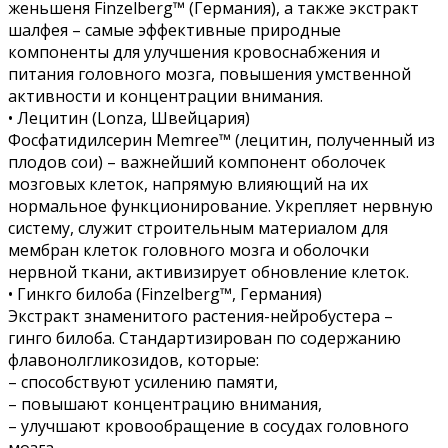
женьшеня Finzelberg™ (Германия), а также экстракт
шалфея – самые эффективные природные
компоненты для улучшения кровоснабжения и
питания головного мозга, повышения умственной
активности и концентрации внимания.
• Лецитин (Lonza, Швейцария)
Фосфатидилсерин Memree™ (лецитин, полученный из
плодов сои) – важнейший компонент оболочек
мозговых клеток, напрямую влияющий на их
нормальное функционирование. Укрепляет нервную
систему, служит строительным материалом для
мембран клеток головного мозга и оболочки
нервной ткани, активизирует обновление клеток.
• Гинкго билоба (Finzelberg™, Германия)
Экстракт знаменитого растения-нейробустера –
гинго билоба. Стандартизирован по содержанию
флавонолгликозидов, которые:
– способствуют усилению памяти,
– повышают концентрацию внимания,
– улучшают кровообращение в сосудах головного
мозга,