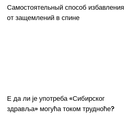
Самостоятельный способ избавления
от защемлений в спине
Е да ли је употреба «Сибирског
здравља» могућа током трудноће?