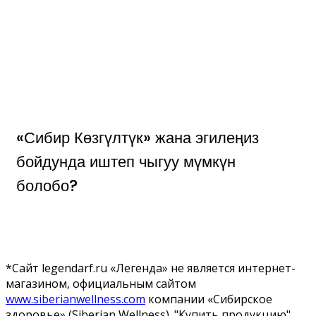
«Сибир Көзгүлтүк» жана эгилеңиз
бойдунда иштеп чыгуу мүмкүн
болобо?
*Сайт legendarf.ru «Легенда» не является интернет-
магазином, официальным сайтом
www.siberianwellness.com
компании «Сибирское
здоровье» (Siberian Wellness). "Купить продукцию"