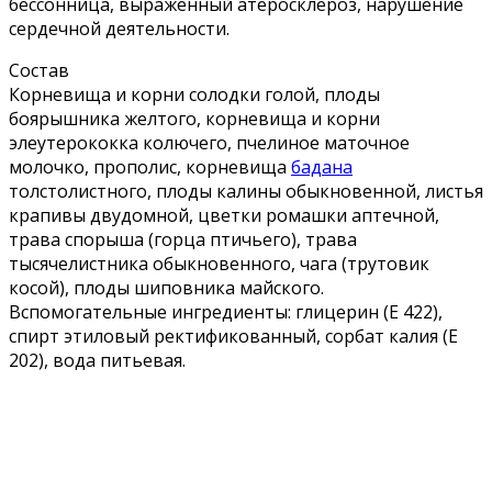
бессонница, выраженный атеросклероз, нарушение
сердечной деятельности.
Состав
Корневища и корни солодки голой, плоды
боярышника желтого, корневища и корни
элеутерококка колючего, пчелиное маточное
молочко, прополис, корневища
бадана
толстолистного, плоды калины обыкновенной, листья
крапивы двудомной, цветки ромашки аптечной,
трава спорыша (горца птичьего), трава
тысячелистника обыкновенного, чага (трутовик
косой), плоды шиповника майского.
Вспомогательные ингредиенты: глицерин (Е 422),
спирт этиловый ректификованный, сорбат калия (Е
202), вода питьевая.