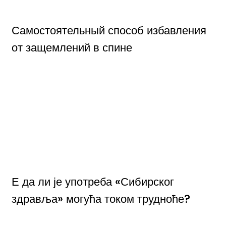
Самостоятельный способ избавления
от защемлений в спине
Е да ли је употреба «Сибирског
здравља» могућа током трудноће?