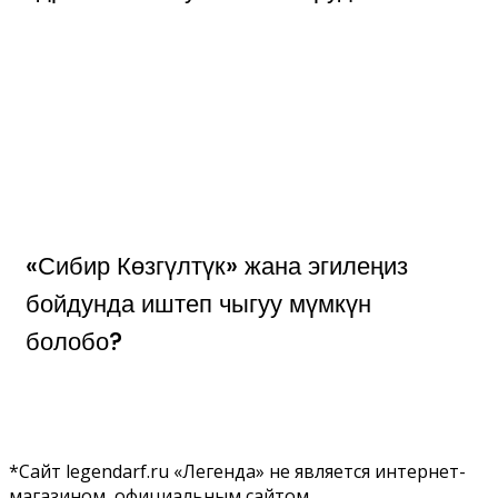
«Сибир Көзгүлтүк» жана эгилеңиз
бойдунда иштеп чыгуу мүмкүн
болобо?
*Сайт legendarf.ru «Легенда» не является интернет-
магазином, официальным сайтом