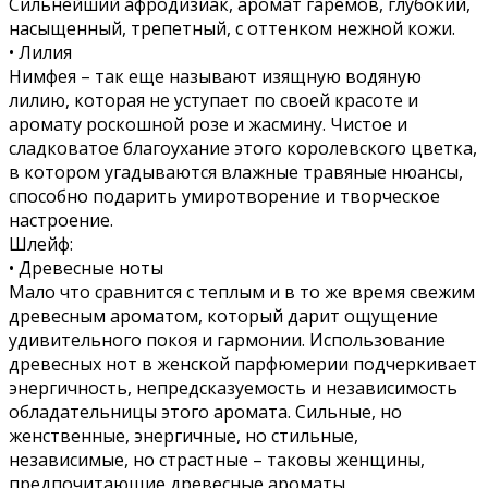
Сильнейший афродизиак, аромат гаремов, глубокий,
насыщенный, трепетный, с оттенком нежной кожи.
• Лилия
Нимфея – так еще называют изящную водяную
лилию, которая не уступает по своей красоте и
аромату роскошной розе и жасмину. Чистое и
сладковатое благоухание этого королевского цветка,
в котором угадываются влажные травяные нюансы,
способно подарить умиротворение и творческое
настроение.
Шлейф:
• Древесные ноты
Мало что сравнится с теплым и в то же время свежим
древесным ароматом, который дарит ощущение
удивительного покоя и гармонии. Использование
древесных нот в женской парфюмерии подчеркивает
энергичность, непредсказуемость и независимость
обладательницы этого аромата. Сильные, но
женственные, энергичные, но стильные,
независимые, но страстные – таковы женщины,
предпочитающие древесные ароматы.