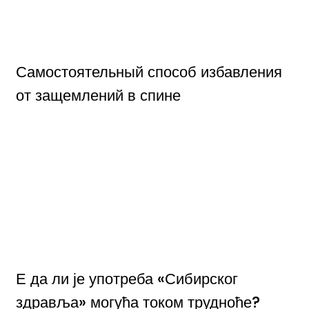
Самостоятельный способ избавления
от защемлений в спине
Е да ли је употреба «Сибирског
здравља» могућа током трудноће?