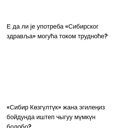
Е да ли је употреба «Сибирског
здравља» могућа током трудноће?
«Сибир Көзгүлтүк» жана эгилеңиз
бойдунда иштеп чыгуу мүмкүн
болобо?