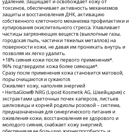
удаление. Защищает и освобождает кожу от
токсинов, обеспечивает активность механизмов
защиты и восстановления ДНК, активацию
собственного клеточного механизма профилактики и
купирования окислительного стресса. Улавливает
частицы загрязняющих веществ (выхлопные газы,
городская пыль, частички тяжелых металлов) на
поверхности кожи, не давая им проникать внутрь и
позволяя их легко удалить.
+18% сияния кожи после первого применения*.
96% подтвердили: кожа более сияющая*.
Сразу после применения кожа становится матовой,
поры очищаются и сужаются.
Оживляет кожу, наполняя энергией
• HerbaGlow® NRG (Lipoid Kosmetik AG, Швейцария) с
экстрактами цветочных почек каперсов, листьев
шелковицы и корней родиолы розовой – система,
предназначенная для синергического питания и
оживления кожи, восстановления ее здорового и
молодого сияния, снабжает кожу энергией,
обеспечивая ее большую жизнеспособность и