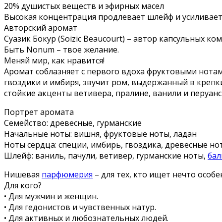
20% душистых веществ и эфирных масел
Высокая концентрация продлевает шлейф и усиливает
Авторский аромат
Суазик Бокур (Soizic Beaucourt) – автор капсульных ком
Быть Nonum – твое желание.
Меняй мир, как нравится!
Аромат соблазняет с первого вдоха фруктовыми нотам
гвоздики и имбиря, звучит ром, выдержанный в крепк
стойкие акценты ветивера, пралине, ванили и перуа
Портрет аромата
Семейство: древесные, гурманские
Начальные ноты: вишня, фруктовые ноты, ладан
Ноты сердца: специи, имбирь, гвоздика, древесные но
Шлейф: ваниль, пачули, ветивер, гурманские ноты,
бал
Нишевая
парфюмерия
– для тех, кто ищет нечто особ
Для кого?
• Для мужчин и женщин.
• Для гедонистов и чувственных натур.
• Для активных и любознательных людей.