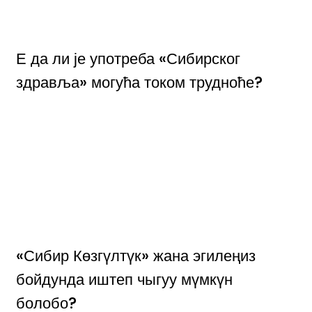
Е да ли је употреба «Сибирског
здравља» могућа током трудноће?
«Сибир Көзгүлтүк» жана эгилеңиз
бойдунда иштеп чыгуу мүмкүн
болобо?