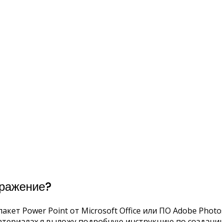
бражение?
пакет Power Point от Microsoft Office или ПО Adobe Ph
материалах я выложу подробную инструкцию по создани