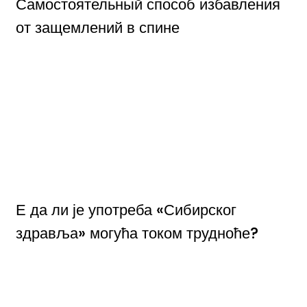
Самостоятельный способ избавления
от защемлений в спине
Е да ли је употреба «Сибирског
здравља» могућа током трудноће?