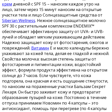
крем
дневной с SPF 15 – наносим каждое утро на
лицо, затем через 15 минут наносим на открытые
участки тела и лицо Солнцезащитные средства от
Siberian Wellness
. Нежное солнцезащитное молочко
SPF 30 с растительным комплексом ENDEMIX™
обеспечивает эффективную защиту от UVA- и UVB-
лучей и обладает мягким ухаживающим действием.
Надежно защищает кожу от фотостарения, ожогов и
повреждений.
Витамин
Е и масло календулы бережно
ухаживают за кожей тела, делая ее гладкой и нежной.
Свойства молочка: высокая степень защиты от
фотостарения и пигментации кожи, водостойкий
эффект, формула продукта эффективна на открытом
солнце до 7 часов. Если чувствуете, что кожа
подгорела, она красная и есть ощущение стянутости,
то наносим на пораженные участки Бальзам Секрет
Лекаря. Он быстро заживит кожу и предотвратит
образование пузырей на коже. Постоянно в течение
отпуска принимаем Новомин по 4 капсулы – это
антиоксидант, помощь при перегреве (по 4 капсулы